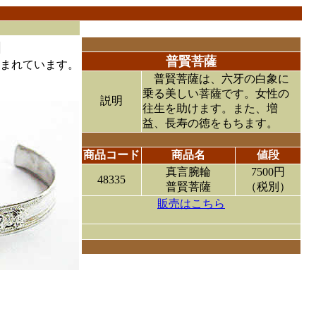
普賢菩薩
まれています。
普賢菩薩は、六牙の白象に
乗る美しい菩薩です。女性の
説明
往生を助けます。また、増
益、長寿の徳をもちます。
商品コード
商品名
値段
真言腕輪
7500円
48335
普賢菩薩
（税別）
販売はこちら