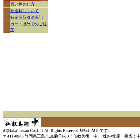
買い物の仕方
配送料について
特定商取引法表記
カート以外でのご注
文
C)Naka'bussan Co.,Ltd. All Rights Reserved.無断転禁止です。
(
〒411-0845 静岡県三島市加屋町1-13「仏教美術 中」(株)中物産 担当：