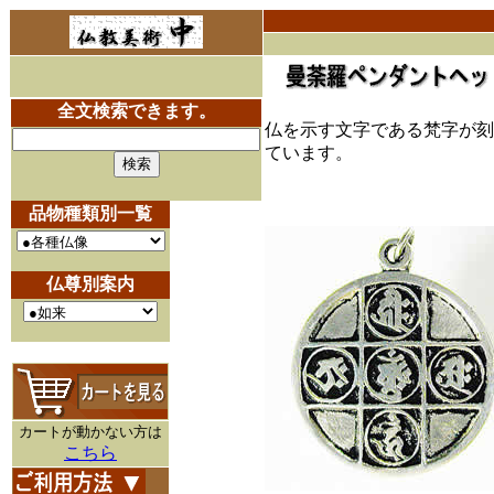
全文検索できます。
仏を示す文字である梵字が刻
ています。
品物種類別一覧
仏尊別案内
カートが動かない方は
こちら