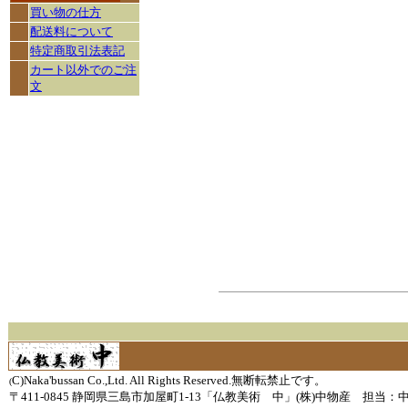
買い物の仕方
配送料について
特定商取引法表記
カート以外でのご注
文
C)Naka'bussan Co.,Ltd. All Rights Reserved.無断転禁止です。
(
〒411-0845 静岡県三島市加屋町1-13「仏教美術 中」(株)中物産 担当：