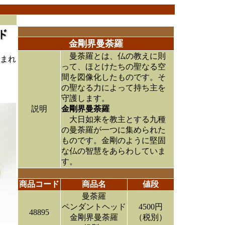
金剛界曼荼羅
曼荼羅とは、仏の教えに則
まれ
って、ほとけたちの聖なる空
間を図像化したものです。そ
の聖なる力によって持ち主を
守護します。
説明
金剛界曼荼羅
大日如来を教主とする九種
の曼荼羅が一つに集められた
ものです。金剛のように堅固
な仏の智慧をあらわしていま
す。
商品コード
商品名
値段
曼荼羅
ペンダントヘッド
4500円
48895
金剛界曼荼羅
（税別）