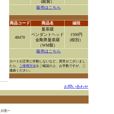
(銀製）
販売はこちら
商品コード
商品名
値段
曼荼羅
ペンダントヘッド
1500円
48470
金剛界曼荼羅
(税別）
（WM製）
販売はこちら
カートが正常に作動しないなど、異常がございまし
たら、
ご使用方法
をご確認の上、お手数ですが、ご
連絡ください。
お問い合わせ
中川亮一