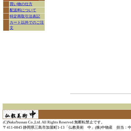
買い物の仕方
配送料について
特定商取引法表記
カート以外でのご注
文
C)Naka'bussan Co.,Ltd. All Rights Reserved.無断転禁止です。
(
〒411-0845 静岡県三島市加屋町1-13「仏教美術 中」(株)中物産 担当：