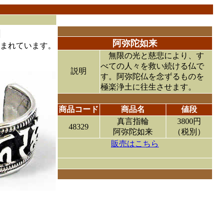
阿弥陀如来
まれています。
無限の光と慈悲により、す
べての人々を救い続ける仏で
説明
す。阿弥陀仏を念ずるものを
極楽浄土に往生させます。
商品コード
商品名
値段
真言指輪
3800円
48329
阿弥陀如来
（税別）
販売はこちら