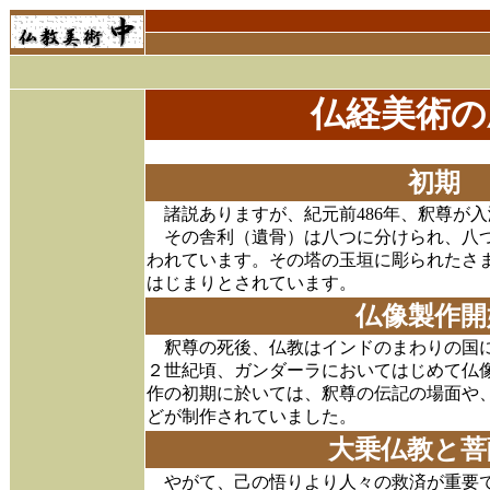
仏経美術の
初期
諸説ありますが、紀元前486年、釈尊が入
その舎利（遺骨）は八つに分けられ、八つ
われています。その塔の玉垣に彫られたさ
はじまりとされています。
仏像製作開
釈尊の死後、仏教はインドのまわりの国に
２世紀頃、ガンダーラにおいてはじめて仏
作の初期に於いては、釈尊の伝記の場面や
どが制作されていました。
大乗仏教と菩
やがて、己の悟りより人々の救済が重要で