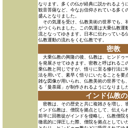
なります。多くの仏が経典に説かれるよう
観音菩薩など、今なお信仰されている多く
盛んとなりました。
その気運を受け、仏教美術の世界でも、礼
がつくられました。この気運は大乗仏教運
流となってゆきます。日本に伝わっている
仏教運動の流れをくむ仏教です。
密教
大乗仏教の興隆の後、仏教は、ヒンドゥー
を発展させてゆきます。密教と呼ばれるこ
乗仏教と同じですが、悟りに至る修行法に
法を用いて、素早く悟りにいたることを要
雑な図像が用いられ、仏教美術の世界でも
る「曼荼羅」が制作されるようになりまし
インド仏教の
密教は、その歴史と共に複雑さを増し、密
インド仏教は、僧院を拠点として、伝えられ
前半に回教徒がインドを侵略し、仏教僧院
徹底的に弾圧した際、僧院を拠点としてい
となり、ヒンドゥー教などに吸収されてゆ