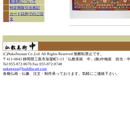
配送料について
特定商取引法表記
カート以外でのご注
文
C)Naka'bussan Co.,Ltd. All Rights Reserved.無断転禁止です。
(
〒411-0845 静岡県三島市加屋町1-13「仏教美術 中」(株)中物産 担当：
Tel:055-972-9676 Fax:055-972-9748
nakagawa@buddha-art.com
各種仏画・仏像、注文・制作承っております。気軽にご連絡下さい。