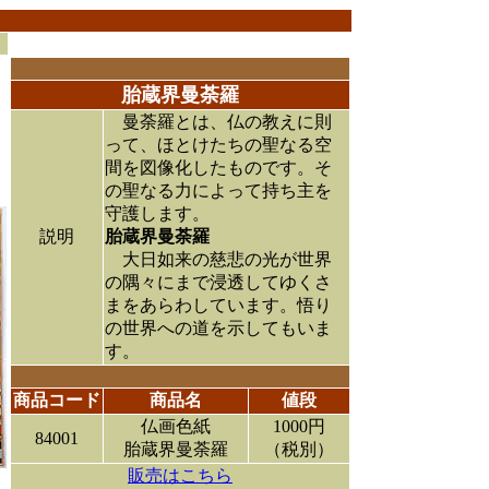
胎蔵界曼荼羅
曼荼羅とは、仏の教えに則
って、ほとけたちの聖なる空
間を図像化したものです。そ
の聖なる力によって持ち主を
守護します。
説明
胎蔵界曼荼羅
大日如来の慈悲の光が世界
の隅々にまで浸透してゆくさ
まをあらわしています。悟り
の世界への道を示してもいま
す。
商品コード
商品名
値段
仏画色紙
1000円
84001
胎蔵界曼荼羅
（税別）
販売はこちら