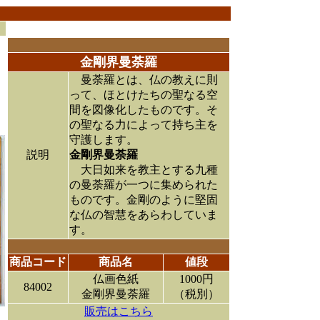
金剛界曼荼羅
曼荼羅とは、仏の教えに則
って、ほとけたちの聖なる空
間を図像化したものです。そ
の聖なる力によって持ち主を
守護します。
説明
金剛界曼荼羅
大日如来を教主とする九種
の曼荼羅が一つに集められた
ものです。金剛のように堅固
な仏の智慧をあらわしていま
す。
商品コード
商品名
値段
仏画色紙
1000円
84002
金剛界曼荼羅
（税別）
販売はこちら