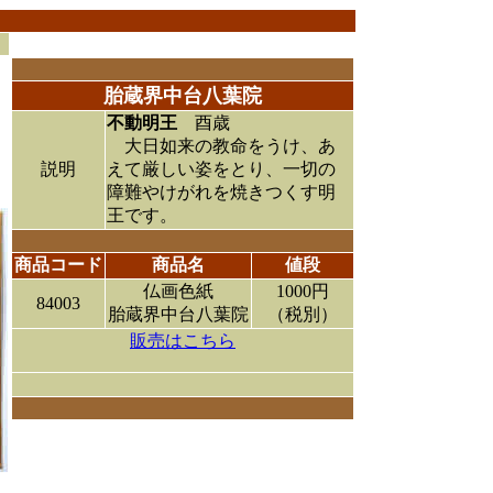
胎蔵界中台八葉院
不動明王
酉歳
大日如来の教命をうけ、あ
説明
えて厳しい姿をとり、一切の
障難やけがれを焼きつくす明
王です。
商品コード
商品名
値段
仏画色紙
1000円
84003
胎蔵界中台八葉院
（税別）
販売はこちら