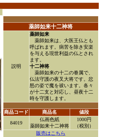
薬師如来十二神将
薬師如来
薬師如来は、大医王仏とも
呼ばれます。病苦を除き安楽
を与える現世利益の仏とされ
ます。
説明
十二神将
薬師如来の十二の眷属で、
仏法守護の夜叉大将です。忿
怒の姿で魔を祓います。各々
が十二支と対応し、昼夜十二
時を守護します。
商品コード
商品名
値段
仏画色紙
1000円
84019
薬師如来十二神将
（税別）
販売はこちら