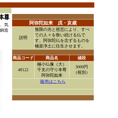
阿弥陀如来 戌・亥歳
、気
無限の光と慈悲により、すべ
銅造
ての人々を救い続ける仏で
説明
す。阿弥陀仏を念ずるものを
極楽浄土に往生させます。
商品コード
商品名
値段
極小仏像（大）
3000円
48122
干支の守り本尊
（税別）
阿弥陀如来
販売はこちら