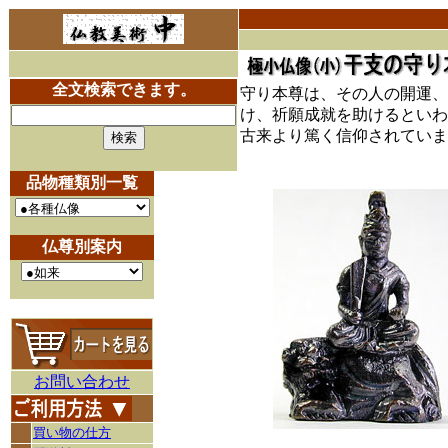
全文検索できます。
守り本尊は、その人の開運、
け、祈願成就を助けるといわ
古来より篤く信仰されていま
品物種類別一覧
仏尊別案内
お問い合わせ
買い物の仕方