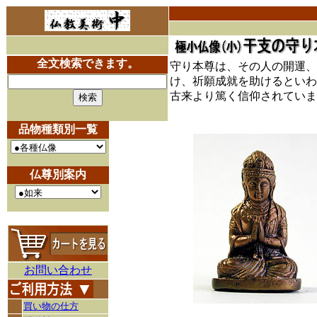
全文検索できます。
守り本尊は、その人の開運、
け、祈願成就を助けるといわ
古来より篤く信仰されていま
品物種類別一覧
仏尊別案内
お問い合わせ
買い物の仕方