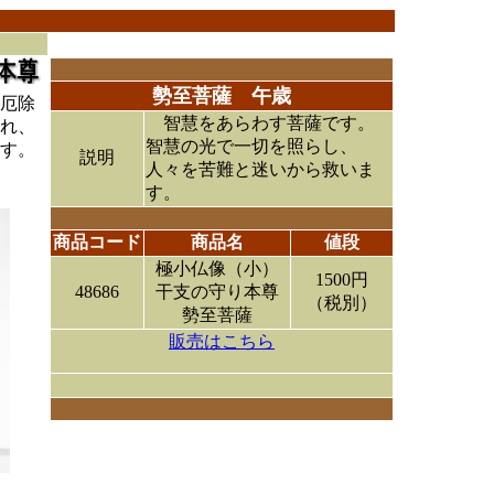
勢至菩薩 午歳
厄除
智慧をあらわす菩薩です。
れ、
智慧の光で一切を照らし、
す。
説明
人々を苦難と迷いから救いま
す。
商品コード
商品名
値段
極小仏像（小）
1500円
48686
干支の守り本尊
（税別）
勢至菩薩
販売はこちら