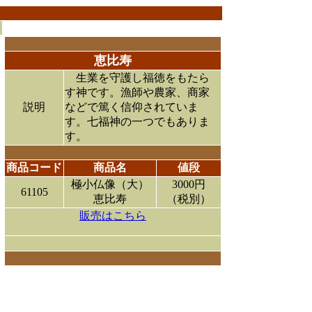
恵比寿
生業を守護し福徳をもたら
す神です。漁師や農家、商家
説明
などで篤く信仰されていま
す。七福神の一つでもありま
す。
商品コード
商品名
値段
極小仏像（大）
3000円
61105
恵比寿
（税別）
販売はこちら