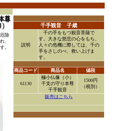
千手観音 子歳
千の手をもつ観音菩薩で
厄除
す。大きな慈悲の心をもち、
れ、
説明
人々の危機に際しては、千の
す。
手をさしのべ、救い上げま
す。
商品コード
商品名
値段
極小仏像（小）
1500円
61130
干支の守り本尊
（税別）
千手観音
販売はこちら