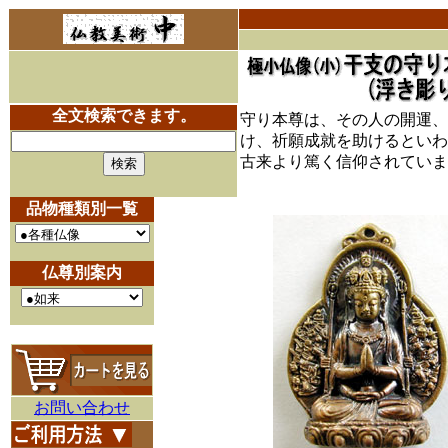
全文検索できます。
守り本尊は、その人の開運、
け、祈願成就を助けるといわ
古来より篤く信仰されていま
品物種類別一覧
仏尊別案内
お問い合わせ