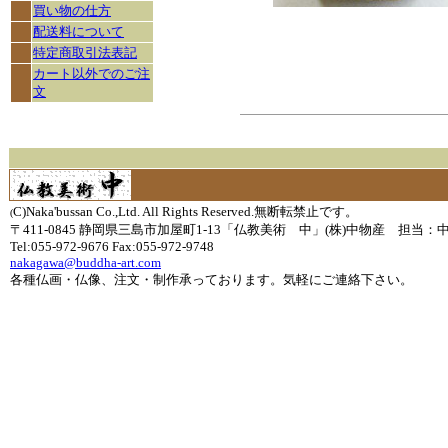
買い物の仕方
配送料について
特定商取引法表記
カート以外でのご注
文
C)Naka'bussan Co.,Ltd. All Rights Reserved.無断転禁止です。
(
〒411-0845 静岡県三島市加屋町1-13「仏教美術 中」(株)中物産 担当：
Tel:055-972-9676 Fax:055-972-9748
nakagawa@buddha-art.com
各種仏画・仏像、注文・制作承っております。気軽にご連絡下さい。