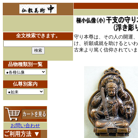
全文検索できます。
守り本尊は、その人の開運、
け、祈願成就を助けるといわ
古来より篤く信仰されていま
品物種類別一覧
仏尊別案内
お問い合わせ