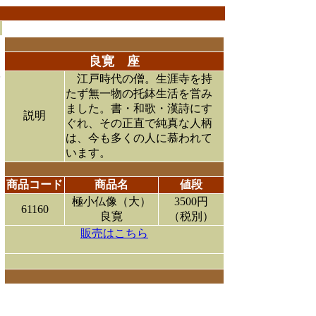
良寛 座
江戸時代の僧。生涯寺を持
たず無一物の托鉢生活を営み
ました。書・和歌・漢詩にす
説明
ぐれ、その正直で純真な人柄
は、今も多くの人に慕われて
います。
商品コード
商品名
値段
極小仏像（大）
3500円
61160
良寛
（税別）
販売はこちら