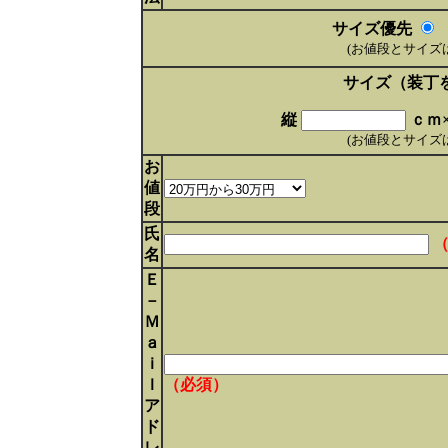
サイズ優先
(お値段とサイズ
サイズ（装丁
縦
ｃｍ
(お値段とサイズ
お
値
段
氏
名
Ｅ
－
Ｍ
ａ
ｉ
ｌ
（必須）
ア
ド
レ