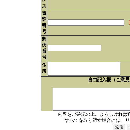
ス
電
話
番
号
郵
便
番
号
住
所
自由記入欄（ご意見
内容をご確認の上、よろしければ
すべてを取り消す場合には、リ