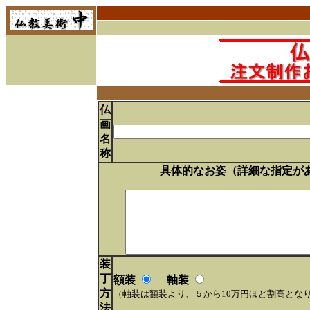
仏
画
名
称
具体的なお姿（詳細な指定が
装
丁
額装
軸装
方
（軸装は額装より、５から10万円ほど割高とな
法