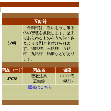
五鈷鈴
金剛杵は、迷いをうち破る
仏の智慧を象徴します。堅固
であらゆるものをうち砕くさ
説明
まより金剛と名付けられま
す。独鈷杵、三鈷杵、五鈷
杵、九鈷杵、羯磨などがあり
ます。
商品コード
商品名
値段
密教法具
18,000円
47038
五鈷鈴
（税別）
販売はこちら