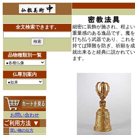
細密に装飾が施され、程よい
全文検索できます。
重量感のある逸品です。魔を
打ち払う武器であり、これを
持てば障難を防ぎ、祈願を成
就出来ると経典に説かれてい
品物種類別一覧
ます。
仏尊別案内
お問い合わせ
買い物の仕方