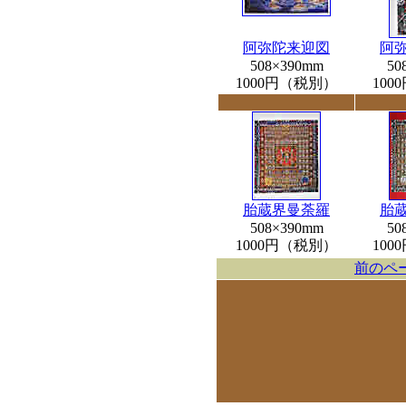
阿弥陀来迎図
阿
508×390mm
50
1000円（税別）
10
胎蔵界曼荼羅
胎
508×390mm
50
1000円（税別）
10
前のペ