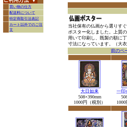
買い物の仕方
配送料について
特定商取引法表記
カート以外でのご注
当社保有の仏画から選りすぐ
文
ポスター化しました。上質の
用いて印刷し、既製の額に丁
寸法になっています。（大衣
前のペ
大日如来
一印
508×390mm
50
1000円（税別）
10