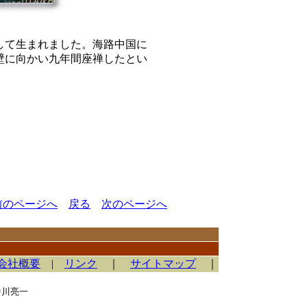
して生まれました。海路中国に
壁に向かい九年間座禅したとい
前のページへ
戻る
次のページへ
会社概要
|
リンク
｜
サイトマップ
｜
中川亮一