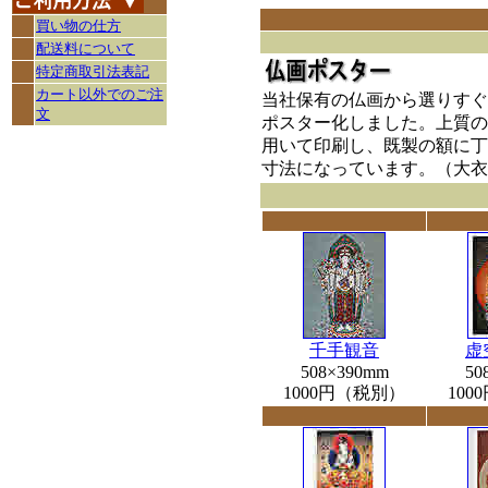
買い物の仕方
配送料について
特定商取引法表記
カート以外でのご注
当社保有の仏画から選りすぐ
文
ポスター化しました。上質の
用いて印刷し、既製の額に丁
寸法になっています。（大衣
千手観音
虚
508×390mm
50
1000円（税別）
10