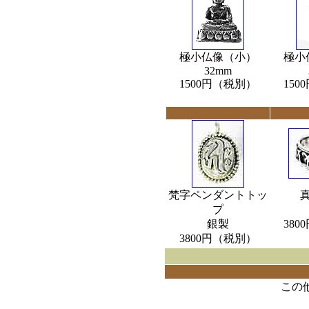
極小仏像（小）
極小
32mm
1500円（税別）
15
梵字ペンダントトッ
プ
銀製
38
3800円（税別）
この