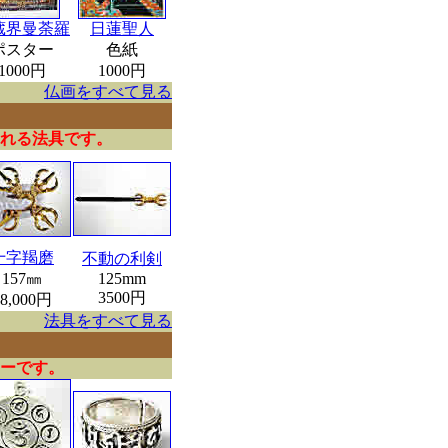
蔵界曼荼羅
日蓮聖人
ポスター
色紙
1000円
1000円
仏画をすべて見る
れる法具です。
十字羯磨
不動の利剣
157㎜
125mm
3500円
28,000円
法具をすべて見る
ーです。