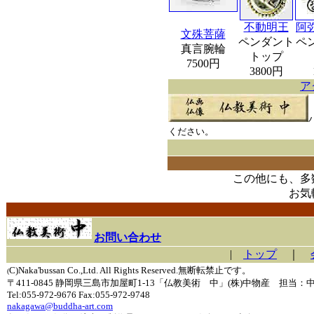
不動明王
阿
文殊菩薩
ペンダント
ペ
真言腕輪
トップ
7500円
3800円
ア
ください。
この他にも、多
お気
お問い合わせ
|
トップ
｜
C)Naka'bussan Co.,Ltd. All Rights Reserved.無断転禁止です。
(
〒411-0845 静岡県三島市加屋町1-13「仏教美術 中」(株)中物産 担当：
Tel:055-972-9676 Fax:055-972-9748
nakagawa@buddha-art.com