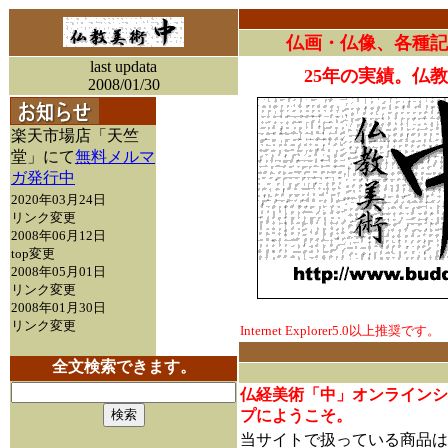
仏画・仏像、各種記
last updata
25年の実績。仏
2008/01/30
楽天市場店「天竺
堂」にて
無料メルマ
ガ発行中
2020年03月24日
リンク変更
2008年06月12日
top変更
2008年05月01日
リンク変更
2008年01月30日
リンク変更
Internet Explorer5.0以上推奨です。
全文検索できます。
仏経美術「中」オンラインシ
プにようこそ。
当サイトで扱っている商品は