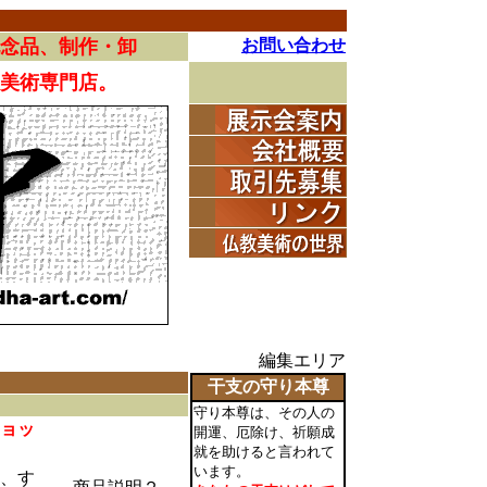
念品、制作・卸
お問い合わせ
教美術専門店。
編集エリア
干支の守り本尊
守り本尊は、その人の
ョッ
開運、厄除け、祈願成
就を助けると言われて
います。
、す