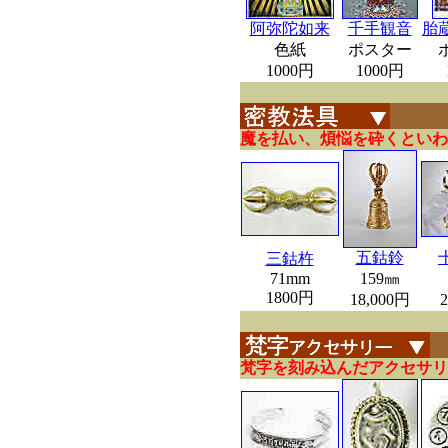
阿弥陀如来
千手観音
胎
色紙
ポスター
1000円
1000円
魔を払い、煩悩を砕くといわ
五鈷鈴
三鈷杵
71mm
159㎜
1800円
18,000円
梵字を刻み込んだアクセサリ