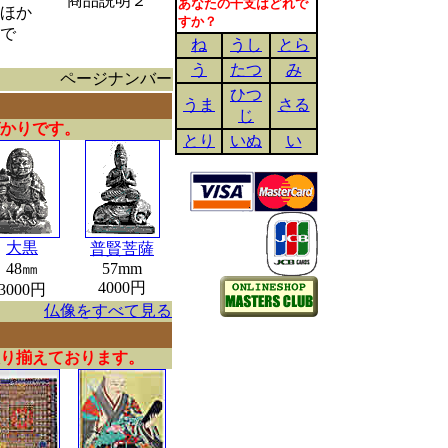
商品説明２
あなたの干支はどれで
ほか
すか？
で
ね
うし
とら
う
たつ
み
ページナンバー
ひつ
うま
さる
じ
かりです。
とり
いぬ
い
大黒
普賢菩薩
48㎜
57mm
4000円
3000円
仏像をすべて見る
り揃えております。