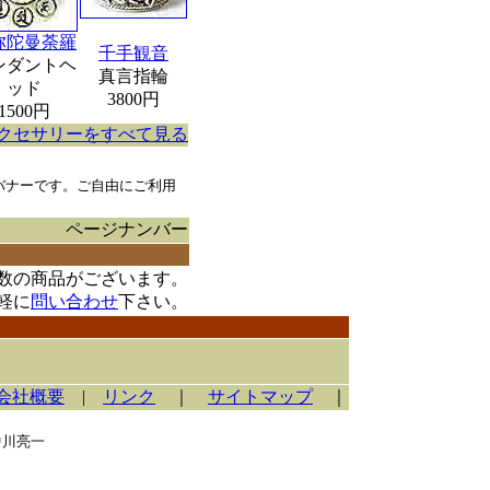
弥陀曼荼羅
千手観音
ンダントヘ
真言指輪
ッド
3800円
1500円
クセサリーをすべて見る
バナーです。ご自由にご利用
ページナンバー
数の商品がございます。
軽に
問い合わせ
下さい。
会社概要
|
リンク
｜
サイトマップ
｜
中川亮一