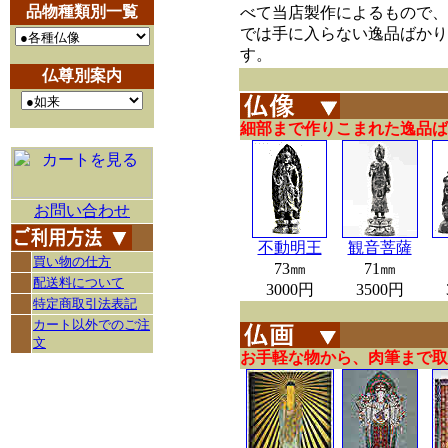
品物種類別一覧
べて当店製作によるもので、
では手に入らない逸品ばかり
す。
仏尊別案内
細部まで作りこまれた逸品ば
お問い合わせ
不動明王
観音菩薩
買い物の仕方
73㎜
71㎜
配送料について
3000円
3500円
特定商取引法表記
カート以外でのご注
文
お手軽な物から、肉筆まで取