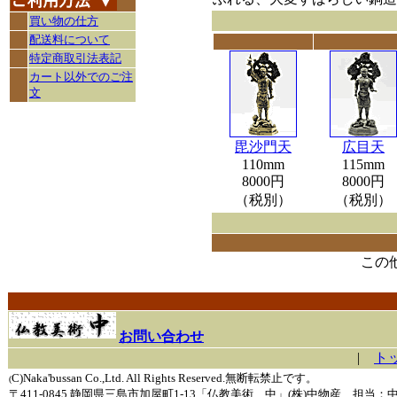
買い物の仕方
配送料について
特定商取引法表記
カート以外でのご注
文
毘沙門天
広目天
110mm
115mm
8000円
8000円
（税別）
（税別）
この
お問い合わせ
|
ト
C)Naka'bussan Co.,Ltd. All Rights Reserved.無断転禁止です。
(
〒411-0845 静岡県三島市加屋町1-13「仏教美術 中」(株)中物産 担当：