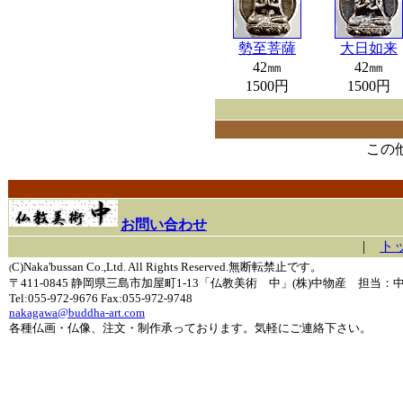
勢至菩薩
大日如来
42㎜
42㎜
1500円
1500円
この
お問い合わせ
|
ト
C)Naka'bussan Co.,Ltd. All Rights Reserved.無断転禁止です。
(
〒411-0845 静岡県三島市加屋町1-13「仏教美術 中」(株)中物産 担当：
Tel:055-972-9676 Fax:055-972-9748
nakagawa@buddha-art.com
各種仏画・仏像、注文・制作承っております。気軽にご連絡下さい。