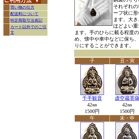
それぞれの
買い物の仕方
ーフ状に形
配送料について
ます。大き
特定商取引法表記
ほどよい重
カート以外でのご注
ます。手のひらに載る程度の
文
め、懐中や車中などに保ち、
りにすることができます。
子
丑・寅
千手観音
虚空蔵菩
42㎜
42㎜
1500円
1500円
午
未・申